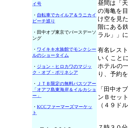
昼間は「
イ号
の海亀を
・
自転車でカイルア＆ラニカイ
け空を見
ビーチ巡り
階にある
・田中オブ東京でバースデーソ
ラル」」
ング
有名レス
・
ワイキキ水族館でモンクシー
ルのショータイム
いくこと
ホテルの
・
ジョン・ヒロカワのマジッ
ク・オブ・ポリネシア
り、予約
・
ＪＴＢ限定の無料バスツアー
「田中オ
「オアフ島東海岸＆イルカショ
ー」
ンＢセッ
（４９ド
・
KCCファーマーズマーケッ
ト
７時３０