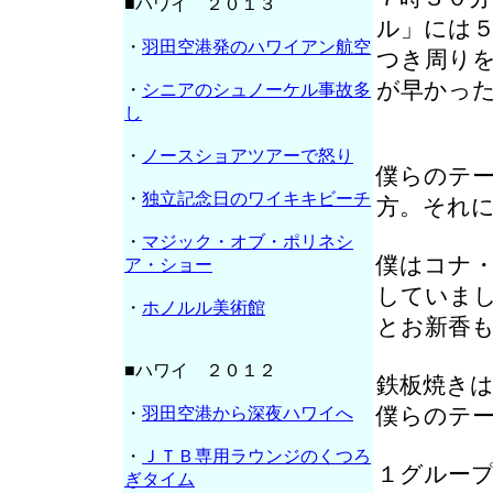
■ハワイ ２０１３
ル」には
・
羽田空港発のハワイアン航空
つき周り
が早かっ
・
シニアのシュノーケル事故多
し
・
ノースショアツアーで怒り
僕らのテ
・
独立記念日のワイキキビーチ
方。それ
・
マジック・オブ・ポリネシ
僕はコナ
ア・ショー
していま
・
ホノルル美術館
とお新香
■ハワイ ２０１２
鉄板焼き
僕らのテー
・
羽田空港から深夜ハワイへ
・
ＪＴＢ専用ラウンジのくつろ
１グルー
ぎタイム