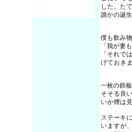
した。た
誰かの誕
僕も飲み
「我が妻
「それで
げておき
一枚の鉄
そそる良
いか煙は
ステーキ
いますが