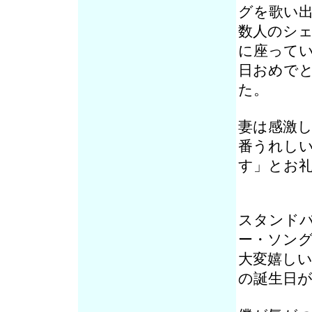
グを歌い
数人のシ
に座って
日おめで
た。
妻は感激
番うれし
す」とお
スタンド
ー・ソン
大変嬉し
の誕生日