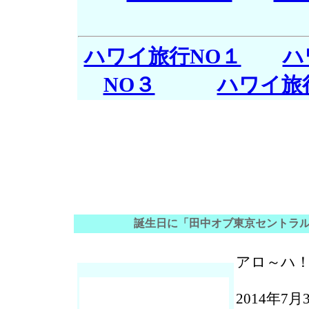
ハワイ旅行NO１
ハ
NO３
ハワイ旅
誕生日に「田中オブ東京セントラ
アロ～ハ
2014年