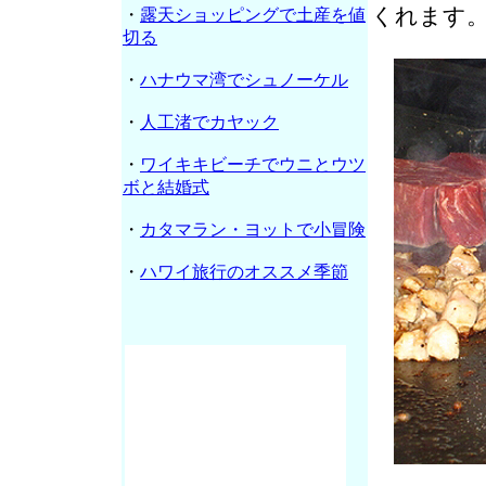
くれます
・
露天ショッピングで土産を値
切る
・
ハナウマ湾でシュノーケル
・
人工渚でカヤック
・
ワイキキビーチでウニとウツ
ボと結婚式
・
カタマラン・ヨットで小冒険
・
ハワイ旅行のオススメ季節