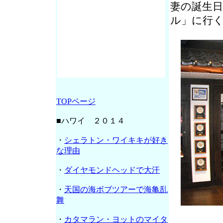
妻の誕生
ル」に行
TOPページ
■ハワイ ２０１４
・
シェラトン・ワイキキが好き
な理由
・
ダイヤモンドヘッドで大汗
・
天国の海ボブツアーで海亀乱
舞
・
カタマラン・ヨットのマイタ