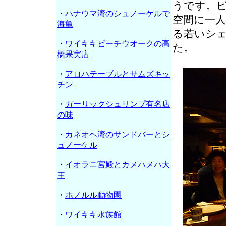
うです。
・
ハナウマ湾のシュノーケルで
空間に一
海亀
る若いシェ
・
ワイキキビーチウオークの高
た。
橋果実店
・
アロハテーブルとサムズキッ
チン
・
ガーリックシュリンプ有名店
の味
・
カネオヘ湾のサンドバーとシ
ュノーケル
・
イオラニ宮殿とカメハメハ大
王
・
ホノルル動物園
・
ワイキキ水族館