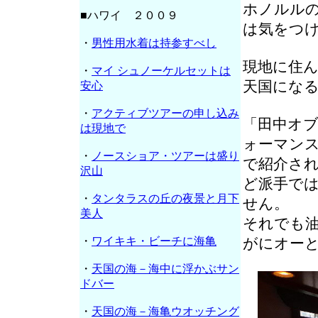
ホノルル
■ハワイ ２００９
は気をつ
・
男性用水着は持参すべし
現地に住
・
マイ シュノーケルセットは
天国にな
安心
・
アクティブツアーの申し込み
「田中オ
は現地で
ォーマン
・
ノースショア・ツアーは盛り
で紹介さ
沢山
ど派手で
・
タンタラスの丘の夜景と月下
せん。
美人
それでも
・
ワイキキ・ビーチに海亀
がにオー
・
天国の海－海中に浮かぶサン
ドバー
・
天国の海－海亀ウオッチング