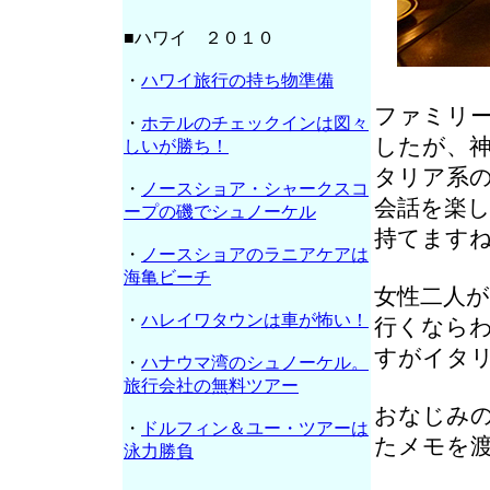
■ハワイ ２０１０
・
ハワイ旅行の持ち物準備
ファミリ
・
ホテルのチェックインは図々
したが、
しいが勝ち！
タリア系
・
ノースショア・シャークスコ
会話を楽
ープの磯でシュノーケル
持てます
・
ノースショアのラニアケアは
海亀ビーチ
女性二人
・
ハレイワタウンは車が怖い！
行くなら
すがイタ
・
ハナウマ湾のシュノーケル。
旅行会社の無料ツアー
おなじみ
・
ドルフィン＆ユー・ツアーは
たメモを
泳力勝負