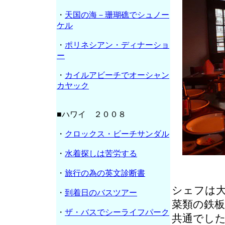
・
天国の海－珊瑚礁でシュノー
ケル
・
ポリネシアン・ディナーショ
ー
・
カイルアビーチでオーシャン
カヤック
■ハワイ ２００８
・
クロックス・ビーチサンダル
・
水着探しは苦労する
・
旅行の為の英文診断書
シェフは
・
到着日のバスツアー
菜類の鉄
・
ザ・バスでシーライフパーク
共通でし