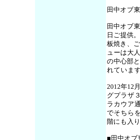
田中オブ
田中オブ
日ご提供
板焼き、
ューは大
の中心部
れていま
2012年
グプラザ
ラカウア
でそちら
階にも入
■田中オブ