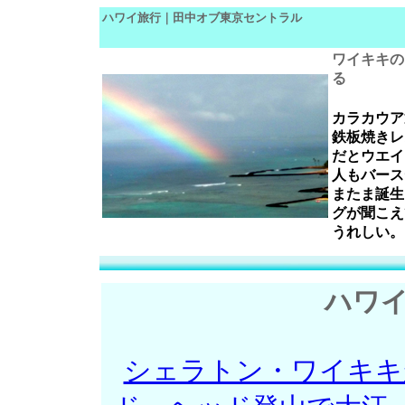
ハワイ旅行｜田中オブ東京セントラル
ワイキキの
る
カラカウア
鉄板焼きレ
だとウエイ
人もバース
またま誕生
グが聞こえ
うれしい。
ハワイ
シェラトン・ワイキキ