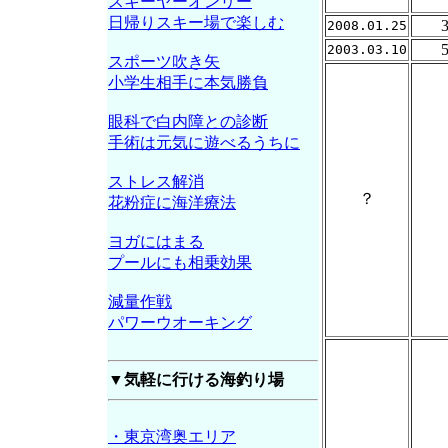
スキーヤーオンリー
日帰りスキー場で楽しむ
2008.01.25
2003.03.10
スポーツ吹き矢
小学生相手に本気勝負
眼科で白内障との診断
手術は元気に遊べるうちに
ストレス解消
？
花粉症に海洋療法
ヨガにはまる
プールにも相乗効果
減量作戦
パワーウオーキング
▼気軽に行ける海釣り場
・東京湾奥エリア