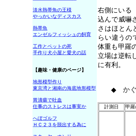
右側にいる
淡水熱帯魚の王様
やっかいなディスカス
込んで威嚇
さはほとん
熱帯魚
エンゼルフィッシュの飼育
らい違うの
体重も甲羅
工作とペットの死
手作り犬小屋と愛犬の話
立場は逆転
に有利。
【趣味・健康のページ】
地形模型作り
東京湾と湘南の海底地形模型
◆
か
胃潰瘍で吐血
仕事のストレスは事実か
計測日
甲羅
へぼゴルフ
ＨＣ２３を脱出する為に