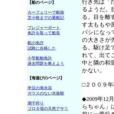
行き先は「
【船のページ】
るようだ。
カーフェリーで船旅
る。目を離
苫小牧までの乗船記
す太ももや
プレジャーボート
バシになっ
免許を取って船長
の大きさが
船の免許
る。駆け足
試験に合格した
れて、出て
小型船舶免許
中と隣の和
過去問題を教えよう
かない。
【海遊びのページ】
□２００９
伊豆の海水浴
ガラスのない水族館
◆2009年
潮干狩り
らちゃん」
ゴロタ場の天然アサリ