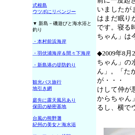
前に一度起
式根島
いましたが
ウツボにリベンジー
はまだ眠り
▼ 新島－磯遊びと海水浴と
です。寝る
釣り
ちゃん」は
・本村前浜海岸
◆2009年
・羽伏浦海岸＆間々下海岸
ちゃん」の
・新島港の堤防釣り
ん」。「た
が・・・
観光バス旅行
けして仲が
地引き網
からちゃん
庭先に露天風呂あり
るし、横で
保田の秘密基地
台風の熊野灘
紀州の美女と海水浴