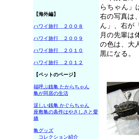
らちゃん」
【海外編】
右の写真は、
ん」、右が
ハワイ旅行 ２００８
月の先輩は
ハワイ旅行 ２００９
の色は、大
ハワイ旅行 ２０１０
黒になる。
ハワイ旅行 ２０１２
【ペットのページ】
福呼ぶ銭亀 たからちゃん
亀が同居の生活
逞しい銭亀 かぐらちゃん
座敷亀の条件はやさしさと愛
嬌
亀グッズ
コレクション紹介