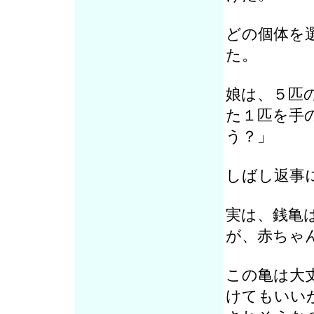
どの個体を
た。
娘は、５匹
た１匹を手
う？」
しばし返事
実は、銭亀
が、赤ちゃ
この亀は大
けてもいい