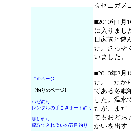
☆ゼニガメ
■2010年
に入りまし
日家族と遊
た。さっそ
いました。
■2010年
TOPページ
た。「たか
てある冬眠
【釣りのページ】
した。温水
ハゼ釣り
たが、まだ
レンタルの手こぎボート釣り
てもおどお
堤防釣り
かいを出す
稲取で入れ食いの五目釣り