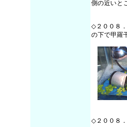
側の近いと
◇２００８
の下で甲羅
◇２００８