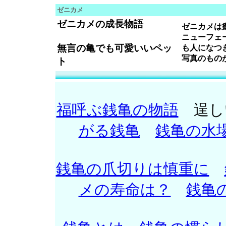
ゼニカメ
ゼニカメの成長物語
ゼニカメ
は
ニューフェ
無言の亀でも可愛いいペッ
も人になつ
写真のもの
ト
福呼ぶ銭亀の物語
逞し
がる銭亀
銭亀の水
銭亀の爪切りは慎重に
メの寿命は？
銭亀