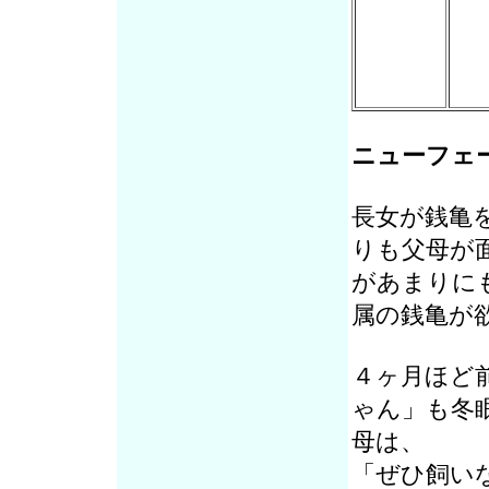
ニューフェ
長女が銭亀
りも父母が
があまりに
属の銭亀が
４ヶ月ほど
ゃん」も冬
母は、
「ぜひ飼い