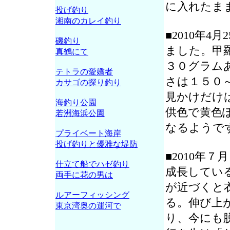
に入れたま
投げ釣り
湘南のカレイ釣り
■2010年
磯釣り
ました。甲
真鶴にて
３０グラム
テトラの愛嬌者
さは１５０
カサゴの探り釣り
見かけだけ
海釣り公園
供色で黄色
若洲海浜公園
なるようで
プライベート海岸
投げ釣りと優雅な堤防
■2010年
仕立て船でハゼ釣り
成長してい
両手に花の男は
が近づくと
ルアーフィッシング
る。伸び上
東京湾奥の運河で
り、今にも