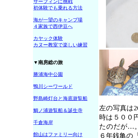
サーフィンに挑戦
初体験でも乗れる方法
海が一望のキャンプ場
４家族で西伊豆へ
カヤック体験
カヌー教室で楽しい練習
▼南房総の旅
勝浦海中公園
鴨川シーワールド
野島崎灯台と海底遊覧船
左の写真は2
鯛ノ浦遊覧船＆誕生寺
時は５００
千倉海岸
たのだが…
館山はファミリー向け
６年銭亀の