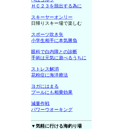
ＨＣ２３を脱出する為に
スキーヤーオンリー
日帰りスキー場で楽しむ
スポーツ吹き矢
小学生相手に本気勝負
眼科で白内障との診断
手術は元気に遊べるうちに
ストレス解消
花粉症に海洋療法
ヨガにはまる
プールにも相乗効果
減量作戦
パワーウオーキング
▼気軽に行ける海釣り場