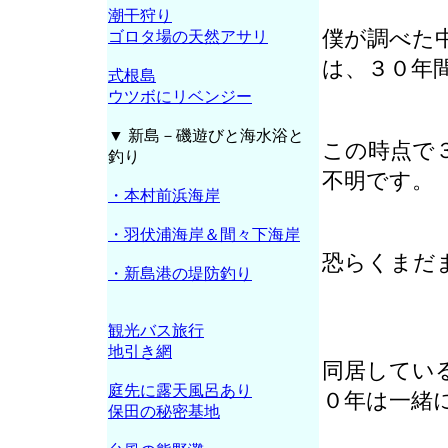
潮干狩り
僕が調べた
ゴロタ場の天然アサリ
は、３０年
式根島
ウツボにリベンジー
▼ 新島－磯遊びと海水浴と
この時点で
釣り
不明です。
・本村前浜海岸
・羽伏浦海岸＆間々下海岸
恐らくまだ
・新島港の堤防釣り
観光バス旅行
地引き網
同居してい
庭先に露天風呂あり
０年は一緒
保田の秘密基地