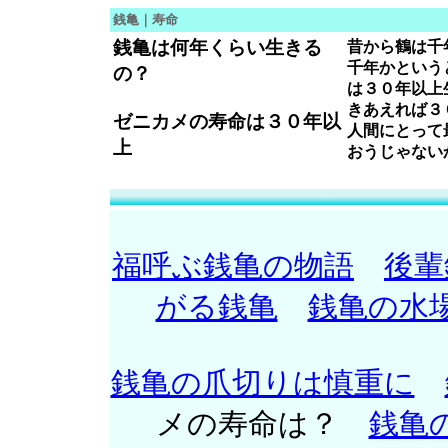
銭亀｜寿命
銭亀は何年くらい生きる
昔から鶴は千
千年かという
の？
は３０年以上
きあえれば３
ゼニカメの寿命は３０年以
人間にとって
上
おうじゃない
福呼ぶ銭亀の物語
後輩
がる銭亀
銭亀の水
銭亀の爪切りは慎重に
メの寿命は？
銭亀