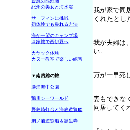
台風の熊野灘
紀州の美女と海水浴
我が家で同
くれたとし
サーフィンに挑戦
初体験でも乗れる方法
海が一望のキャンプ場
我が夫婦は
４家族で西伊豆へ
い。
カヤック体験
カヌー教室で楽しい練習
万が一早死
▼南房総の旅
勝浦海中公園
妻もできな
鴨川シーワールド
同居してく
野島崎灯台と海底遊覧船
鯛ノ浦遊覧船＆誕生寺