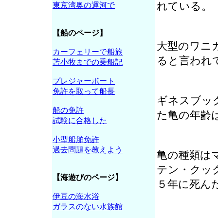
れている。
東京湾奥の運河で
【船のページ】
大型のワニ
カーフェリーで船旅
ると言われ
苫小牧までの乗船記
プレジャーボート
免許を取って船長
ギネスブッ
船の免許
た亀の年齢
試験に合格した
小型船舶免許
過去問題を教えよう
亀の種類は
テン・クッ
【海遊びのページ】
５年に死ん
伊豆の海水浴
ガラスのない水族館