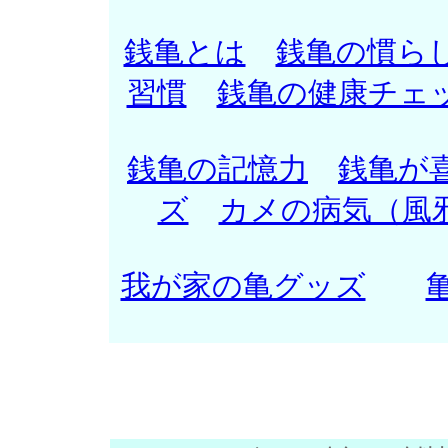
銭亀とは
銭亀の慣ら
習慣
銭亀の健康チェ
銭亀の記憶力
銭亀が
ズ
カメの病気（風
我が家の亀グッズ