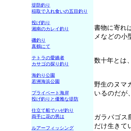
堤防釣り
稲取で入れ食いの五目釣り
投げ釣り
書物に寄れ
湘南のカレイ釣り
メなどの小
磯釣り
真鶴にて
テトラの愛嬌者
数十年とは
カサゴの探り釣り
海釣り公園
若洲海浜公園
野生のヌマ
いるのだが
プライベート海岸
投げ釣りと優雅な堤防
仕立て船でハゼ釣り
ガラパゴス
両手に花の男は
だけ生きて
ルアーフィッシング