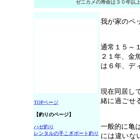
ゼニカメの寿命は３０年以
我が家のペ
通常１５～
２１年、金
は６年、デ
現在同居し
緒に過ごせ
TOPページ
【釣りのページ】
一般的に亀
ハゼ釣り
レンタルの手こぎボート釣り
には違いな