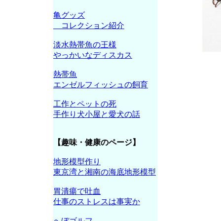
亀グッズ
コレクション紹介
淡水熱帯魚の王様
やっかいなディスカス
熱帯魚
エンゼルフィッシュの飼育
工作とペットの死
手作り犬小屋と愛犬の話
【趣味・健康のページ】
地形模型作り
東京湾と湘南の海底地形模型
胃潰瘍で吐血
仕事のストレスは事実か
へぼゴルフ