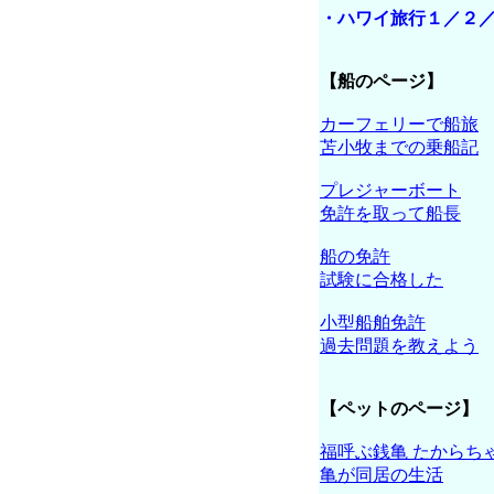
・ハワイ旅行１／２
【船のページ】
カーフェリーで船旅
苫小牧までの乗船記
プレジャーボート
免許を取って船長
船の免許
試験に合格した
小型船舶免許
過去問題を教えよう
【ペットのページ】
福呼ぶ銭亀 たからち
亀が同居の生活