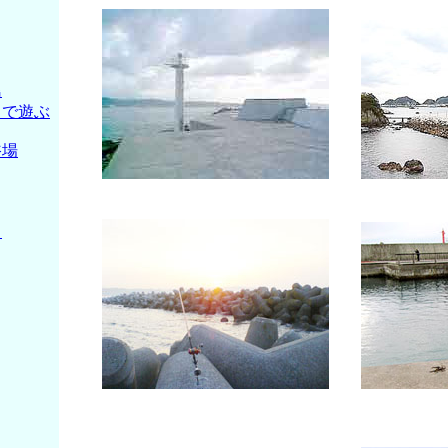
島
りで遊ぶ
浴場
リ