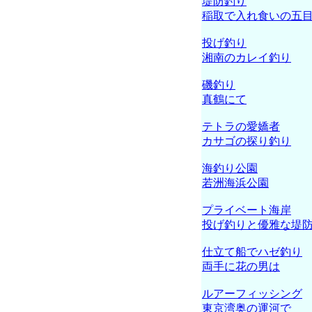
堤防釣り
稲取で入れ食いの五
投げ釣り
湘南のカレイ釣り
磯釣り
真鶴にて
テトラの愛嬌者
カサゴの探り釣り
海釣り公園
若洲海浜公園
プライベート海岸
投げ釣りと優雅な堤
仕立て船でハゼ釣り
両手に花の男は
ルアーフィッシング
東京湾奥の運河で