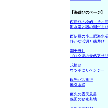
【海遊びのページ】
西伊豆の松崎・堂ヶ
海水浴と磯の潮だま
西伊豆の小土肥海水
静かな浜辺と磯遊び
潮干狩り
ゴロタ場の天然アサ
式根島
ウツボにリベンジー
観光バス旅行
地引き網
庭先の露天風呂
保田の秘密基地