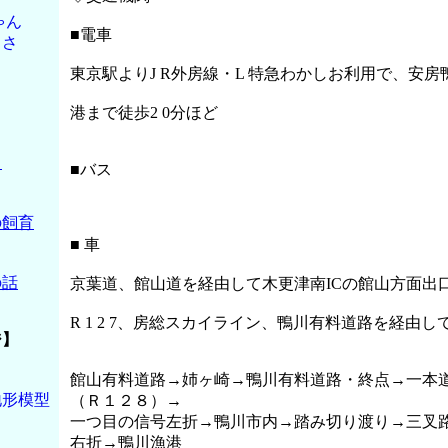
ゃん
■電車
しさ
東京駅よりJ R外房線・L 特急わかしお利用で、安
港まで徒歩2 0分ほど
ス
■バス
の飼育
■ 車
の話
京葉道、館山道を経由して木更津南ICの館山方面出
R 1 2 7、房総スカイライン、鴨川有料道路を経由
ジ】
館山有料道路→姉ヶ崎→鴨川有料道路・終点→一本
地形模型
（Ｒ１２８）→
一つ目の信号左折→鴨川市内→踏み切り渡り→三叉
右折→鴨川漁港