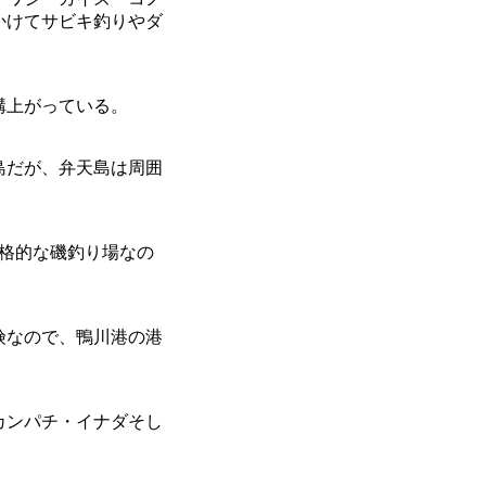
かけてサビキ釣りやダ
構上がっている。
島だが、弁天島は周囲
本格的な磯釣り場なの
険なので、鴨川港の港
カンパチ・イナダそし