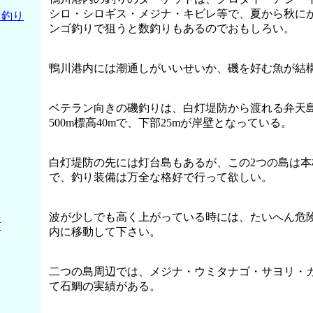
シロ・シロギス・メジナ・キビレ等で、夏から秋に
目釣り
ンゴ釣りで狙うと数釣りもあるのでおもしろい。
鴨川港内には潮通しがいいせいか、磯を好む魚が結
ベテラン向きの磯釣りは、白灯堤防から渡れる弁天
500m標高40mで、下部25mが岸壁となっている。
白灯堤防の先には灯台島もあるが、この2つの島は
で、釣り装備は万全な格好で行って欲しい。
波が少しでも高く上がっている時には、たいへん危
防
内に移動して下さい。
二つの島周辺では、メジナ・ウミタナゴ・サヨリ・
て石鯛の実績がある。