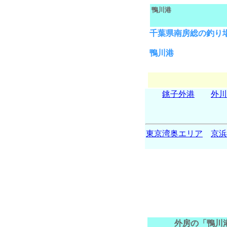
鴨川港
千葉県南房総の釣り
鴨川港
銚子外港
外川
東京湾奥エリア
京浜
外房の「鴨川