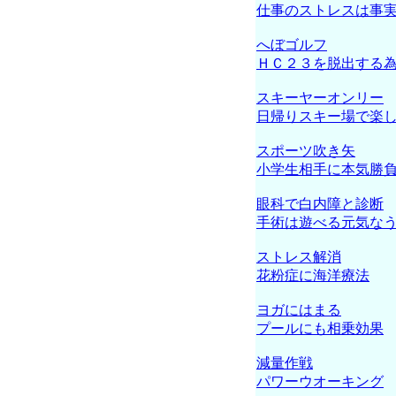
仕事のストレスは事
へぼゴルフ
ＨＣ２３を脱出する
スキーヤーオンリー
日帰りスキー場で楽
スポーツ吹き矢
小学生相手に本気勝
眼科で白内障と診断
手術は遊べる元気な
ストレス解消
花粉症に海洋療法
ヨガにはまる
プールにも相乗効果
減量作戦
パワーウオーキング