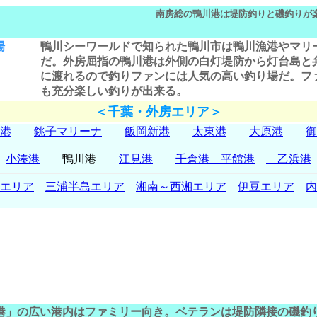
南房総の鴨川港は堤防釣りと磯釣りが
場
鴨川シーワールドで知られた鴨川市は
鴨川漁港
やマリ
だ。外房屈指の
鴨川港
は外側の白灯堤防から灯台島と
に渡れるので釣りファンには人気の高い釣り場だ。フ
も充分楽しい釣りが出来る。
＜千葉・外房エリア＞
港
銚子マリーナ
飯岡新港
太東港
大原港
小湊港
鴨川港
江見港
千倉港 平館港
乙浜港
エリア
三浦半島エリア
湘南～西湘エリア
伊豆エリア
内
港」の広い港内はファミリー向き。ベテランは堤防隣接の磯釣