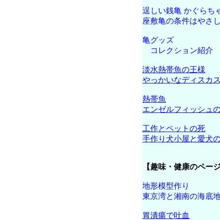
逞しい銭亀 かぐらち
座敷亀の条件はやさ
亀グッズ
コレクション紹介
淡水熱帯魚の王様
やっかいなディスカ
熱帯魚
エンゼルフィッシュ
工作とペットの死
手作り犬小屋と愛犬
【趣味・健康のペー
地形模型作り
東京湾と湘南の海底
胃潰瘍で吐血