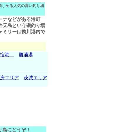
楽しめる人気の高い釣り場
ーナなどがある港町
弁天島という磯釣り場
ァミリーは鴨川港内で
御宿港
勝浦港
房エリア
茨城エリア
り島にどうぞ！