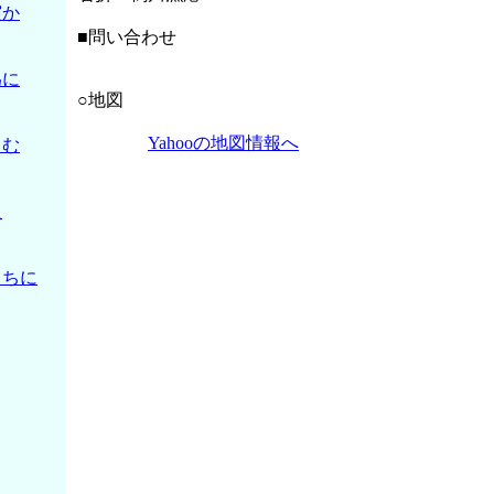
実か
■問い合わせ
為に
○地図
Yahooの地図情報へ
しむ
負
うちに