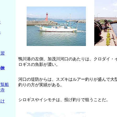
法
場
練習
鴨川港の左側、加茂川河口のあたりは、クロダイ・
ロギスの魚影が濃い。
の旅
河口の堤防からは、スズキはルアー釣りが盛んで大
遊覧船
釣りの方が実績がある。
生寺
シロギスやイシモチは、投げ釣りで狙うことだ。
向け