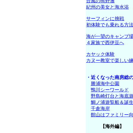
台風の熊野灘
紀州の美女と海水浴
サーフィンに挑戦
初体験でも乗れる方
海が一望のキャンプ
４家族で西伊豆へ
カヤック体験
カヌー教室で楽しい
・近くなった南房総
勝浦海中公園
鴨川シーワールド
野島崎灯台と海底
鯛ノ浦遊覧船＆誕
千倉海岸
館山はファミリー
【海外編】