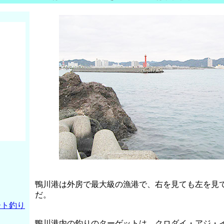
鴨川港は外房で最大級の漁港で、右を見ても左を見
だ。
ート釣り
鴨川港内の釣りのターゲットは、クロダイ・アジ・