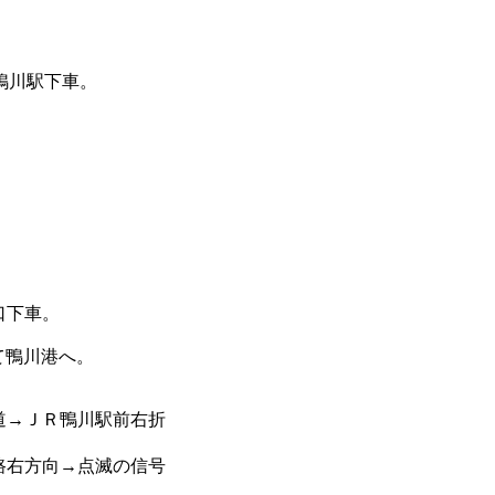
房鴨川駅下車。
口下車。
して鴨川港へ。
道→ＪＲ鴨川駅前右折
路右方向→点滅の信号