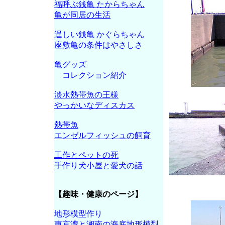
福呼ぶ銭亀 たからちゃん
亀が同居の生活
逞しい銭亀 かぐらちゃん
座敷亀の条件はやさしさ
亀グッズ
コレクション紹介
淡水熱帯魚の王様
やっかいなディスカス
熱帯魚
エンゼルフィッシュの飼育
工作とペットの死
手作り犬小屋と愛犬の話
【趣味・健康のページ】
地形模型作り
東京湾と湘南の海底地形模型