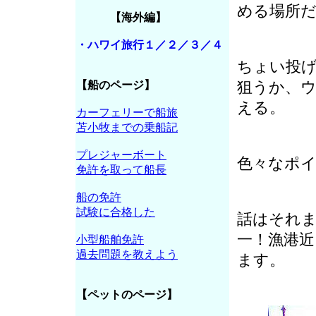
める場所
【海外編】
・ハワイ旅行１／２／３／４
ちょい投
【船のページ】
狙うか、
える。
カーフェリーで船旅
苫小牧までの乗船記
プレジャーボート
色々なポ
免許を取って船長
船の免許
試験に合格した
話はそれ
一！漁港
小型船舶免許
過去問題を教えよう
ます。
【ペットのページ】