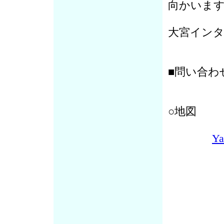
向かいま
大宮イン
■問い合わ
○地図
Y