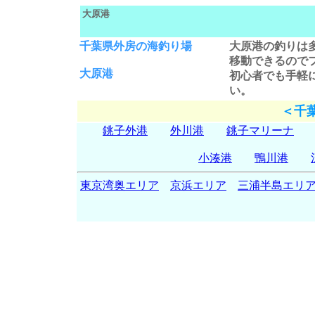
大原港
千葉県外房の海釣り場
大原港の釣り
は
移動できるので
大原港
初心者でも手軽
い。
＜千
銚子外港
外川港
銚子マリーナ
小湊港
鴨川港
東京湾奥エリア
京浜エリア
三浦半島エリ