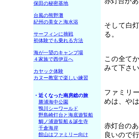
赤灯台があ
保田の秘密基地
台風の熊野灘
紀州の美女と海水浴
そして白
る。
サーフィンに挑戦
初体験でも乗れる方法
海が一望のキャンプ場
この全て
４家族で西伊豆へ
みて下さ
カヤック体験
カヌー教室で楽しい練習
ファミリ
・近くなった南房総の旅
めは、や
勝浦海中公園
鴨川シーワールド
野島崎灯台と海底遊覧船
鯛ノ浦遊覧船＆誕生寺
赤灯台の
千倉海岸
良いので
館山はファミリー向け