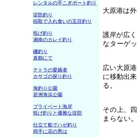
レンタルの手こぎボート釣り
大原港は外
堤防釣り
稲取で入れ食いの五目釣り
投げ釣り
護岸が広く
湘南のカレイ釣り
なターゲ
磯釣り
真鶴にて
広い大原
テトラの愛嬌者
に移動出
カサゴの探り釣り
る。
海釣り公園
若洲海浜公園
プライベート海岸
その上、
投げ釣りと優雅な堤防
まらない
仕立て船でハゼ釣り
両手に花の男は