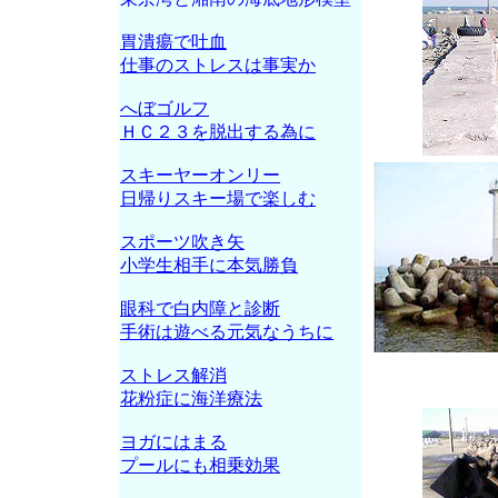
胃潰瘍で吐血
仕事のストレスは事実か
へぼゴルフ
ＨＣ２３を脱出する為に
スキーヤーオンリー
日帰りスキー場で楽しむ
スポーツ吹き矢
小学生相手に本気勝負
眼科で白内障と診断
手術は遊べる元気なうちに
ストレス解消
花粉症に海洋療法
ヨガにはまる
プールにも相乗効果