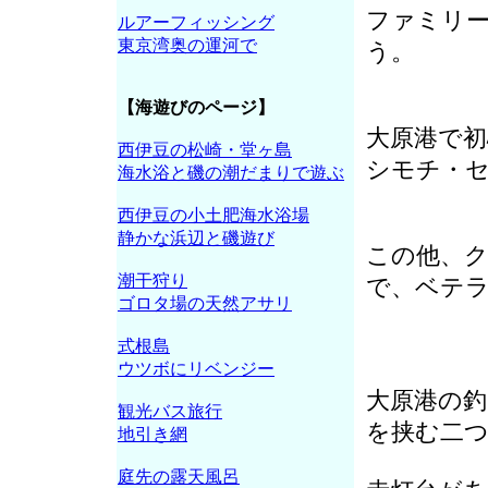
ファミリ
ルアーフィッシング
東京湾奥の運河で
う。
【海遊びのページ】
大原港で
西伊豆の松崎・堂ヶ島
シモチ・
海水浴と磯の潮だまりで遊ぶ
西伊豆の小土肥海水浴場
静かな浜辺と磯遊び
この他、
潮干狩り
で、ベテ
ゴロタ場の天然アサリ
式根島
ウツボにリベンジー
大原港の
観光バス旅行
を挟む二
地引き網
庭先の露天風呂