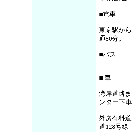
■電車
東京駅から
通80分。
■バス
■ 車
湾岸道路ま
ンター下車
外房有料道
道128号