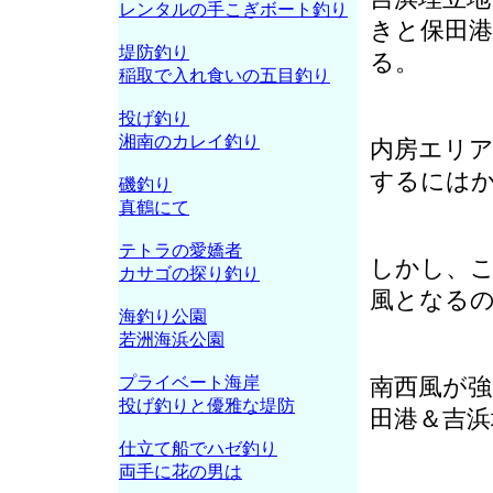
レンタルの手こぎボート釣り
きと保田
堤防釣り
る。
稲取で入れ食いの五目釣り
投げ釣り
湘南のカレイ釣り
内房エリ
するには
磯釣り
真鶴にて
テトラの愛嬌者
しかし、こ
カサゴの探り釣り
風となる
海釣り公園
若洲海浜公園
プライベート海岸
南西風が
投げ釣りと優雅な堤防
田港＆吉浜
仕立て船でハゼ釣り
両手に花の男は