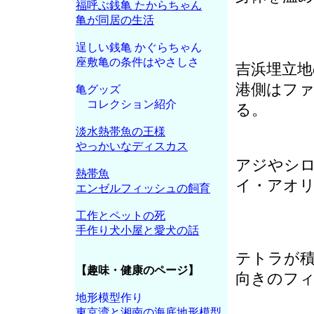
福呼ぶ銭亀 たからちゃん
亀が同居の生活
逞しい銭亀 かぐらちゃん
座敷亀の条件はやさしさ
吉浜埋立地
港側はフ
亀グッズ
コレクション紹介
る。
淡水熱帯魚の王様
やっかいなディスカス
アジやシ
熱帯魚
イ・アオ
エンゼルフィッシュの飼育
工作とペットの死
手作り犬小屋と愛犬の話
テトラが
【趣味・健康のページ】
向きのフ
地形模型作り
東京湾と湘南の海底地形模型