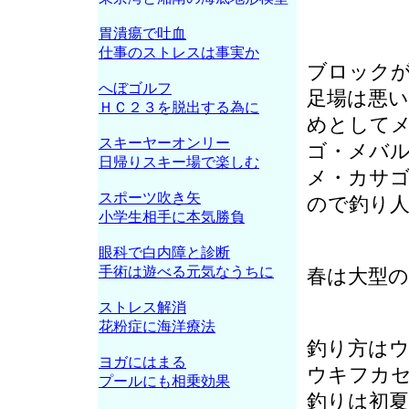
胃潰瘍で吐血
仕事のストレスは事実か
ブロック
へぼゴルフ
足場は悪
ＨＣ２３を脱出する為に
めとして
スキーヤーオンリー
ゴ・メバ
日帰りスキー場で楽しむ
メ・カサ
スポーツ吹き矢
ので釣り
小学生相手に本気勝負
眼科で白内障と診断
手術は遊べる元気なうちに
春は大型
ストレス解消
花粉症に海洋療法
釣り方は
ヨガにはまる
ウキフカ
プールにも相乗効果
釣りは初