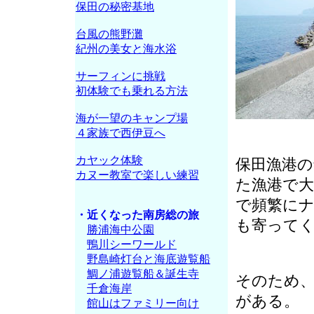
保田の秘密基地
台風の熊野灘
紀州の美女と海水浴
サーフィンに挑戦
初体験でも乗れる方法
海が一望のキャンプ場
４家族で西伊豆へ
カヤック体験
保田漁港
カヌー教室で楽しい練習
た漁港で
で頻繁に
・近くなった南房総の旅
も寄って
勝浦海中公園
鴨川シーワールド
野島崎灯台と海底遊覧船
鯛ノ浦遊覧船＆誕生寺
そのため
千倉海岸
がある。
館山はファミリー向け