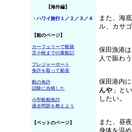
【海外編】
また、海
・ハワイ旅行１／２／３／４
ル、カサ
【船のページ】
カーフェリーで船旅
保田漁港
苫小牧までの乗船記
人で賑わ
プレジャーボート
免許を取って船長
保田港内
船の免許
試験に合格した
んや
」と
したい。
小型船舶免許
過去問題を教えよう
また、昼
【ペットのページ】
身体を温