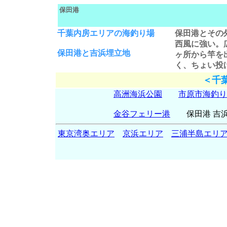
保田港
千葉内房エリアの海釣り場
保田港
とその
西風に強い。
保田港と吉浜埋立地
ヶ所から竿を
く、ちょい投
＜千
高洲海浜公園
市原市海釣り
金谷フェリー港
保田港 吉
東京湾奥エリア
京浜エリア
三浦半島エリ