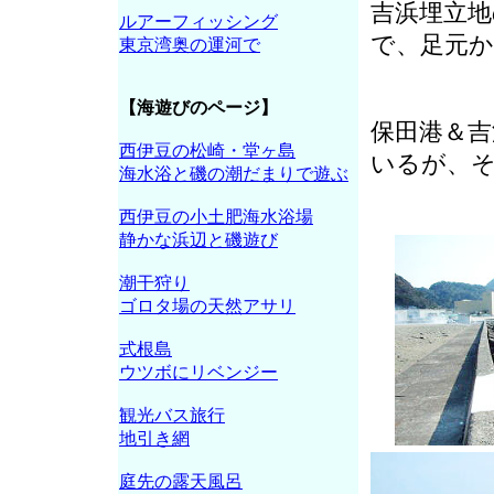
吉浜埋立地
ルアーフィッシング
で、足元
東京湾奥の運河で
【海遊びのページ】
保田港＆
西伊豆の松崎・堂ヶ島
いるが、
海水浴と磯の潮だまりで遊ぶ
西伊豆の小土肥海水浴場
静かな浜辺と磯遊び
潮干狩り
ゴロタ場の天然アサリ
式根島
ウツボにリベンジー
観光バス旅行
地引き網
庭先の露天風呂