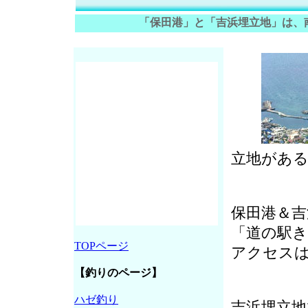
「保田港」と「吉浜埋立地」は、
立地があ
保田港＆吉
「道の駅
TOPページ
アクセス
【釣りのページ】
ハゼ釣り
吉浜埋立地