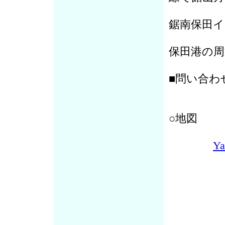
鋸南保田イ
保田港の
■問い合わ
○地図
Y